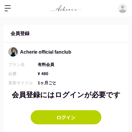
ロ
会員登録
Acherie official fanclub
プラン名
有料会員
会費
¥ 480
更新サイクル
1ヶ月ごと
会員登録にはログインが必要です
ログイン