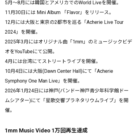
5月〜8月には韓国とアメリカでのWorld Liveを開催。
11月30日には Mini Album 「Flavor」をリリース。
12月には大阪と東京の2都市を巡る「Acherie Live Tour
2024」を開催。
2025年3月にはオリジナル曲「1mm」のミュージックビデ
オをYouTubeにて公開。
今週のAcherie Playlist🎧
4月には台湾にてストリートライブを開催。
この記事は有料会員限定です
10月4日には大阪(Dawn Center Hall)にて「Acherie
Symphony One Man Live」を開催。
5
0
0
2026年1月24日には神戸(バンドー神戸青少年科学館ドー
ムシアター)にて「星歌交響プラネタリウムライブ」を開
Acherie official fanclubがBitfanを更新しました
催。
11日前
1mm Music Video 1万回再生達成