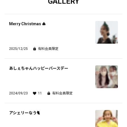
GALLERY
Merry Christmas 🎄
2025/12/25
有料会員限定
今週のAcherie Playlist🎧
この記事は有料会員限定です
あしぇちゃんハッピーバースデー
4
0
0
2024/09/23
11
有料会員限定
Acherie official fanclubがBitfanを更新しました
19日前
アシェリーなう🐈