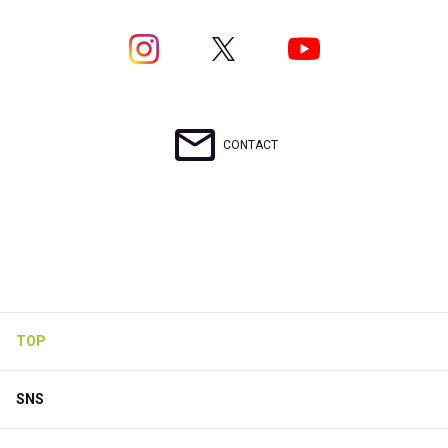
CONTACT
今週のAcherie Playlist🎧
この記事は有料会員限定です
5
0
0
TOP
Acherie official fanclubがBitfanを更新しました
SNS
25日前