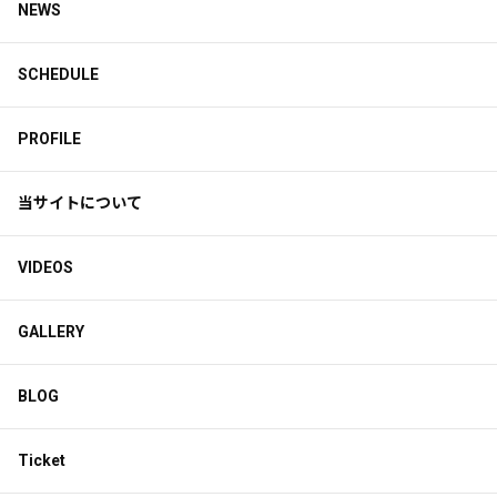
NEWS
SCHEDULE
PROFILE
当サイトについて
ミニソロライブ前日のsetlog
VIDEOS
この記事は有料会員限定です
GALLERY
6
3
0
BLOG
Acherie official fanclubがBitfanを更新しました
Ticket
26日前