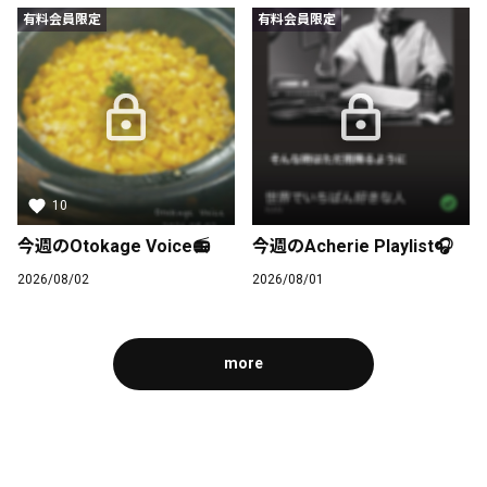
有料会員限定
有料会員限定
10
今週のOtokage Voice📻
今週のAcherie Playlist🎧
今週のOtokage Voice📻
この記事は有料会員限定です
2026/08/02
2026/08/01
5
3
0
more
Acherie official fanclubがBitfanを更新しました
23日前