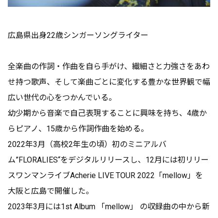
広島県出身22歳シンガーソングライター
全楽曲の作詞・作曲を自ら手がけ、繊細さと力強さをあわ
せ持つ歌声、そして楽曲ごとに変化する豊かな世界観で幅
Fireworks Live
広い世代の心をつかんでいる。
この記事は有料会員限定です
幼少期から音楽で自己表現することに興味を持ち、4歳か
らピアノ、15歳から作詞作曲を始める。
4
0
0
2022年3月（高校2年生の頃）初のミニアルバ
ム”FLORALIES“をデジタルリリースし、12月には初リリー
Acherie official fanclubがBitfanを更新しました
スワンマンライブAcherie LIVE TOUR 2022「mellow」を
8日前
大阪と広島で開催した。
2023年3月には1st Album 「mellow」 の収録曲の中から新