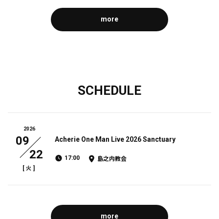
more
今週のOtokage Voice📻
SCHEDULE
この記事は有料会員限定です
2026
3
3
0
09
Acherie One Man Live 2026 Sanctuary
22
17:00
島之内教会
Acherie official fanclubがBitfanを更新しました
[
]
火
2日前
more