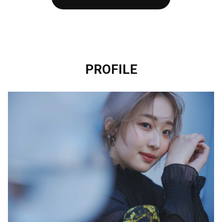
PROFILE
ライブに行ってきた🎤
この記事は有料会員限定です
4
5
0
Acherie official fanclubがBitfanを更新しました
5日前