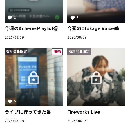
3
3
今週のAcherie Playlist🎧
今週のOtokage Voice📻
2026/08/09
2026/08/09
有料会員限定
NEW
有料会員限定
最近のあれこれ
この記事は有料会員限定です
6
6
1
5
Acherie official fanclubがBitfanを更新しました
ライブに行ってきた🎤
Fireworks Live
22日前
2026/08/08
2026/08/05