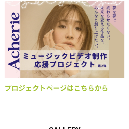
今週のOtokage Voice📻
この記事は有料会員限定です
プロジェクトページはこちらから
5
0
0
Acherie official fanclubがBitfanを更新しました
17日前