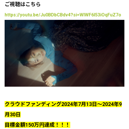
ご視聴はこちら
https://youtu.be/Ju0BDbCBdv4?si=WlWF6I53iOqFuZ7o
お疲れ様です☺︎
この記事は有料会員限定です
5
0
0
クラウドファンディング2024年7月13日〜2024年9
Acherie official fanclubがBitfanを更新しました
15日前
月30日
目標金額150万円達成！！！