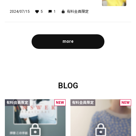
2024/07/15
5
1
有料会員限定
more
生まれてはじめて🎤
この記事は有料会員限定です
BLOG
6
10
1
有料会員限定
NEW
有料会員限定
NEW
Acherie official fanclubがBitfanを更新しました
20日前